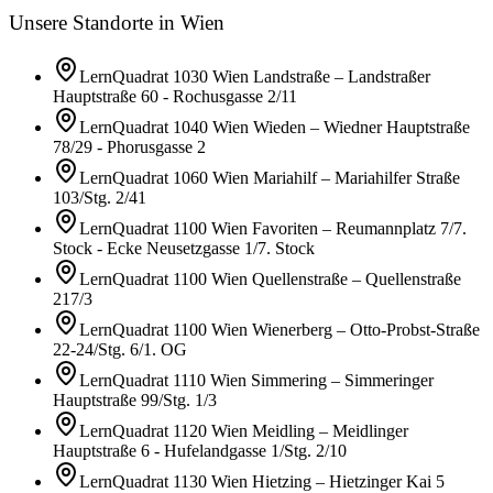
Unsere Standorte in Wien
LernQuadrat 1030 Wien Landstraße
–
Landstraßer
Hauptstraße 60 - Rochusgasse 2/11
LernQuadrat 1040 Wien Wieden
–
Wiedner Hauptstraße
78/29 - Phorusgasse 2
LernQuadrat 1060 Wien Mariahilf
–
Mariahilfer Straße
103/Stg. 2/41
LernQuadrat 1100 Wien Favoriten
–
Reumannplatz 7/7.
Stock - Ecke Neusetzgasse 1/7. Stock
LernQuadrat 1100 Wien Quellenstraße
–
Quellenstraße
217/3
LernQuadrat 1100 Wien Wienerberg
–
Otto-Probst-Straße
22-24/Stg. 6/1. OG
LernQuadrat 1110 Wien Simmering
–
Simmeringer
Hauptstraße 99/Stg. 1/3
LernQuadrat 1120 Wien Meidling
–
Meidlinger
Hauptstraße 6 - Hufelandgasse 1/Stg. 2/10
LernQuadrat 1130 Wien Hietzing
–
Hietzinger Kai 5