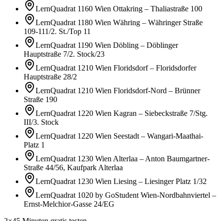
LernQuadrat 1160 Wien Ottakring
–
Thaliastraße 100
LernQuadrat 1180 Wien Währing
–
Währinger Straße
109-111/2. St./Top 11
LernQuadrat 1190 Wien Döbling
–
Döblinger
Hauptstraße 7/2. Stock/23
LernQuadrat 1210 Wien Floridsdorf
–
Floridsdorfer
Hauptstraße 28/2
LernQuadrat 1210 Wien Floridsdorf-Nord
–
Brünner
Straße 190
LernQuadrat 1220 Wien Kagran
–
Siebeckstraße 7/Stg.
III/3. Stock
LernQuadrat 1220 Wien Seestadt
–
Wangari-Maathai-
Platz 1
LernQuadrat 1230 Wien Alterlaa
–
Anton Baumgartner-
Straße 44/56, Kaufpark Alterlaa
LernQuadrat 1230 Wien Liesing
–
Liesinger Platz 1/32
LernQuadrat 1020 by GoStudent Wien-Nordbahnviertel
–
Ernst-Melchior-Gasse 24/EG
2×45 Minuten gratis testen