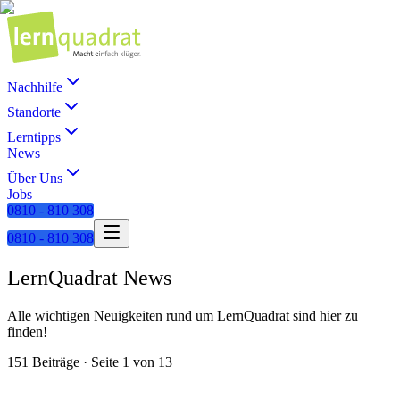
Nachhilfe
Standorte
Lerntipps
News
Über Uns
Jobs
0810 - 810 308
0810 - 810 308
LernQuadrat News
Alle wichtigen Neuigkeiten rund um LernQuadrat sind hier zu
finden!
151
Beiträge · Seite
1
von
13