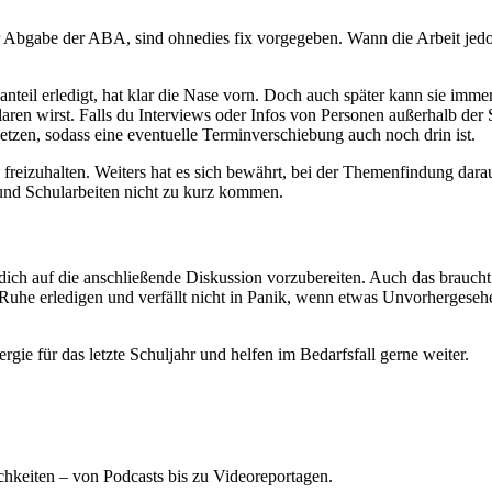
bgabe der ABA, sind ohnedies fix vorgegeben. Wann die Arbeit jedoch 
eil erledigt, hat klar die Nase vorn. Doch auch später kann sie immer n
aren wirst. Falls du Interviews oder Infos von Personen außerhalb der S
zen, sodass eine eventuelle Terminverschiebung auch noch drin ist.
n freizuhalten. Weiters hat es sich bewährt, bei der Themenfindung da
 und Schularbeiten nicht zu kurz kommen.
nd dich auf die anschließende Diskussion vorzubereiten. Auch das braucht v
Ruhe erledigen und verfällt nicht in Panik, wenn etwas Unvorhergesehe
ie für das letzte Schuljahr und helfen im Bedarfsfall gerne weiter.
hkeiten – von Podcasts bis zu Videoreportagen.