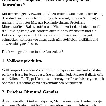
Jausenbox?
Mit der richtigen Auswahl an Lebensmitteln kann man sicherstellen,
dass das Kind ausreichend Energie bekommt, um den Schultag zu
meistern. Ein guter Mix aus Kohlenhydraten, Proteinen,
Mineralstoffen, Ballaststoffen und Vitaminen ist dabei nicht nur für
die Leistungsfähigkeit, sondern auch für das Wachstum und die
Entwicklung essenziell. Daher sollte eine Jause nicht nur gut
schmecken, sondern vor allem auch nährstoffreich, vielfältig und
abwechslungsreich sein.
Doch was gehört nun in eine Jausenbox?
1. Vollkornprodukte
Vollkornprodukte wie Vollkornbrot, -wraps oder -weckerl sind die
perfekte Basis für jede Jause. Sie enthalten jede Menge Ballaststoffe
und Nährstoffe. Tipp: Hummus oder magerer Frischkäse eignen sich
optimal als Alternative zu herkömmlichen Aufstrichen.
2. Frisches Obst und Gemüse
Äpfel, Karotten, Gurken, Paprika, Mandarinen oder Trauben sorgen
nicht nur für eine bunt befüllte Jausenbox, sondern liefern auch