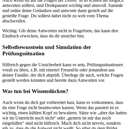
Auch wenn du auf die Fragen der Lehrer*in so schnell als möglich
antworten solltest, sind Denkpausen wichtig und sinnvoll. Sammle
und ordne deine Gedanken und antworte dann gezielt auf die
gestellte Frage. Du solltest dabei nicht zu weit vom Thema
abschweifen.
Wichtig: Gib deine Antworten nicht in Frageform, das kann den
Eindruck erwecken, dass du dir unsicher bist.
Selbstbewusstsein und Simulation der
Prüfungssituation
Hilfreich gegen die Unsicherheit kann es sein, Prüfungssituationen
vorab zu üben, z.B. mit einem/r Freund/in oder jemandem aus
deiner Familie, der dich abprüft. Überlege dir auch, welche Fragen
gestellt werden könnten und bereite dazu Antworten vor.
Was tun bei Wissenslücken?
Auch wenn du dich gut vorbereitet hast, kann es vorkommen, dass
du eine Frage nicht beantworten kannst. Wenn das passiert ist es
wichtig, einen kühlen Kopf zu bewahren. Sätze wie „aber das hatten
wir im Unterricht noch nicht“ oder „gestern ist mir das noch
eingefallen“ sind nicht hilfreich. Mach dich nicht nervös, sondern
gib zu, dass du die Antwort nicht weißt. So gibst du dem Prüfer