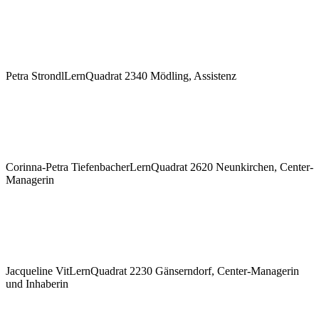
Petra Strondl
LernQuadrat 2340 Mödling, Assistenz
Corinna-Petra Tiefenbacher
LernQuadrat 2620 Neunkirchen, Center-
Managerin
Jacqueline Vit
LernQuadrat 2230 Gänserndorf, Center-Managerin
und Inhaberin