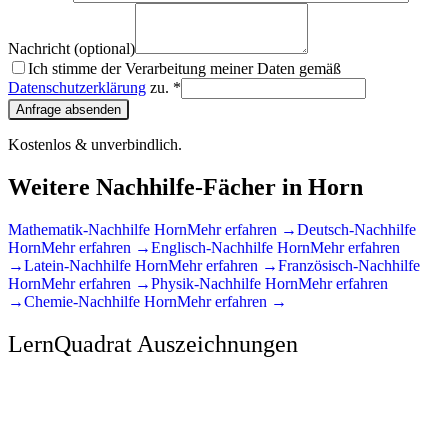
Nachricht (optional)
Ich stimme der Verarbeitung meiner Daten gemäß
Datenschutzerklärung
zu. *
Anfrage absenden
Kostenlos & unverbindlich.
Weitere Nachhilfe-Fächer in
Horn
Mathematik
-Nachhilfe
Horn
Mehr erfahren →
Deutsch
-Nachhilfe
Horn
Mehr erfahren →
Englisch
-Nachhilfe
Horn
Mehr erfahren
→
Latein
-Nachhilfe
Horn
Mehr erfahren →
Französisch
-Nachhilfe
Horn
Mehr erfahren →
Physik
-Nachhilfe
Horn
Mehr erfahren
→
Chemie
-Nachhilfe
Horn
Mehr erfahren →
LernQuadrat Auszeichnungen