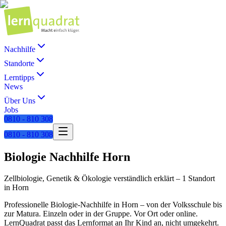
Nachhilfe
Standorte
Lerntipps
News
Über Uns
Jobs
0810 - 810 308
0810 - 810 308
Biologie
Nachhilfe
Horn
Zellbiologie, Genetik & Ökologie verständlich erklärt
–
1 Standort
in
Horn
Professionelle
Biologie
-Nachhilfe in
Horn
– von der Volksschule bis
zur Matura. Einzeln oder in der Gruppe. Vor Ort oder online.
LernQuadrat passt das Lernformat an Ihr Kind an, nicht umgekehrt.