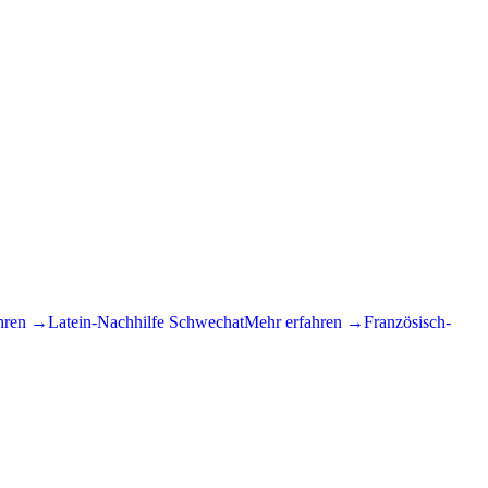
hren →
Latein
-Nachhilfe
Schwechat
Mehr erfahren →
Französisch
-