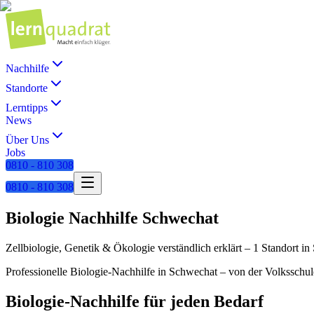
Nachhilfe
Standorte
Lerntipps
News
Über Uns
Jobs
0810 - 810 308
0810 - 810 308
Biologie
Nachhilfe
Schwechat
Zellbiologie, Genetik & Ökologie verständlich erklärt
–
1 Standort
in
Professionelle
Biologie
-Nachhilfe in
Schwechat
– von der Volksschule
Biologie
-Nachhilfe für jeden Bedarf