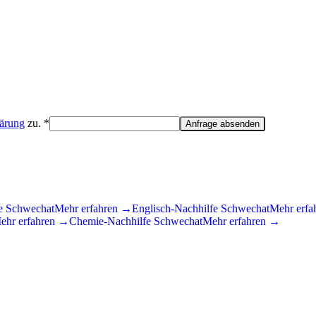
lärung
zu. *
Anfrage absenden
fe
Schwechat
Mehr erfahren →
Englisch
-Nachhilfe
Schwechat
Mehr erfa
ehr erfahren →
Chemie
-Nachhilfe
Schwechat
Mehr erfahren →