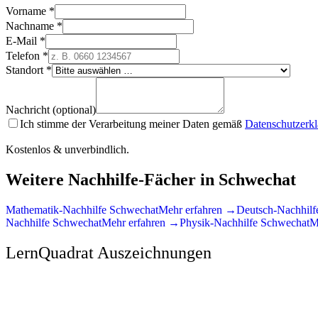
Vorname *
Nachname *
E-Mail *
Telefon *
Standort *
Nachricht (optional)
Ich stimme der Verarbeitung meiner Daten gemäß
Datenschutzerk
Kostenlos & unverbindlich.
Weitere Nachhilfe-Fächer in
Schwechat
Mathematik
-Nachhilfe
Schwechat
Mehr erfahren →
Deutsch
-Nachhil
Nachhilfe
Schwechat
Mehr erfahren →
Physik
-Nachhilfe
Schwechat
M
LernQuadrat Auszeichnungen