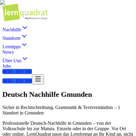
Nachhilfe
Standorte
Lerntipps
News
Über Uns
Jobs
0810 - 810 308
0810 - 810 308
Deutsch
Nachhilfe
Gmunden
Sicher in Rechtschreibung, Grammatik & Textverständnis
–
1
Standort
in
Gmunden
Professionelle
Deutsch
-Nachhilfe in
Gmunden
– von der
Volksschule bis zur Matura. Einzeln oder in der Gruppe. Vor Ort
oder online. LernQuadrat passt das Lernformat an Ihr Kind an, nicht