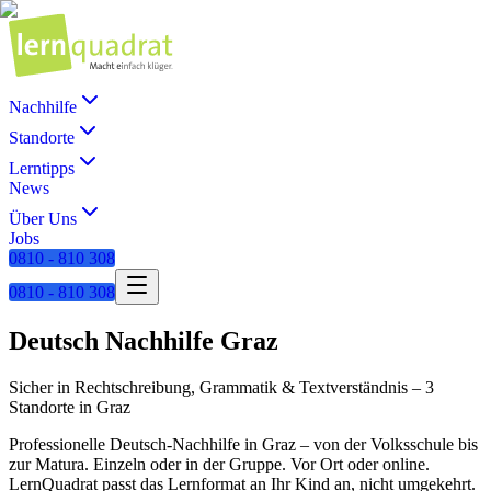
Nachhilfe
Standorte
Lerntipps
News
Über Uns
Jobs
0810 - 810 308
0810 - 810 308
Deutsch
Nachhilfe
Graz
Sicher in Rechtschreibung, Grammatik & Textverständnis
–
3
Standorte
in
Graz
Professionelle
Deutsch
-Nachhilfe in
Graz
– von der Volksschule bis
zur Matura. Einzeln oder in der Gruppe. Vor Ort oder online.
LernQuadrat passt das Lernformat an Ihr Kind an, nicht umgekehrt.