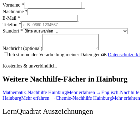
Vorname *
Nachname *
E-Mail *
Telefon *
Standort *
Nachricht (optional)
Ich stimme der Verarbeitung meiner Daten gemäß
Datenschutzerk
Kostenlos & unverbindlich.
Weitere Nachhilfe-Fächer in
Hainburg
Mathematik
-Nachhilfe
Hainburg
Mehr erfahren →
Englisch
-Nachhilf
Hainburg
Mehr erfahren →
Chemie
-Nachhilfe
Hainburg
Mehr erfahre
LernQuadrat Auszeichnungen