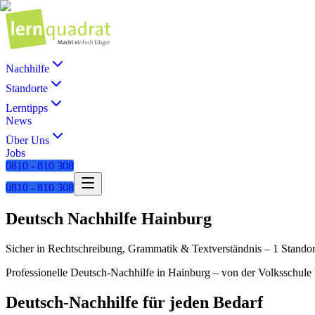
Nachhilfe
Standorte
Lerntipps
News
Über Uns
Jobs
0810 - 810 308
0810 - 810 308
Deutsch
Nachhilfe
Hainburg
Sicher in Rechtschreibung, Grammatik & Textverständnis
–
1 Standor
Professionelle
Deutsch
-Nachhilfe in
Hainburg
– von der Volksschule b
Deutsch
-Nachhilfe für jeden Bedarf