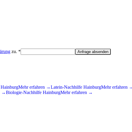
lärung
zu. *
Anfrage absenden
e
Hainburg
Mehr erfahren →
Latein
-Nachhilfe
Hainburg
Mehr erfahren 
n →
Biologie
-Nachhilfe
Hainburg
Mehr erfahren →