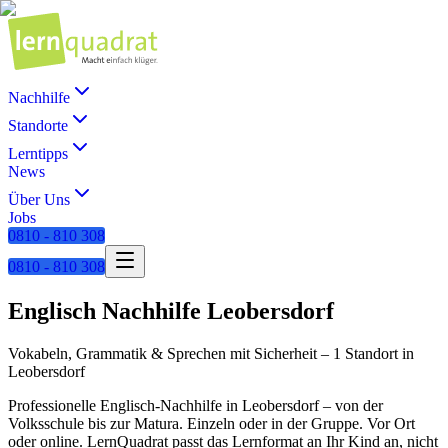
Nachhilfe
Standorte
Lerntipps
News
Über Uns
Jobs
0810 - 810 308
0810 - 810 308
Englisch
Nachhilfe
Leobersdorf
Vokabeln, Grammatik & Sprechen mit Sicherheit
–
1 Standort
in
Leobersdorf
Professionelle
Englisch
-Nachhilfe in
Leobersdorf
– von der
Volksschule bis zur Matura. Einzeln oder in der Gruppe. Vor Ort
oder online. LernQuadrat passt das Lernformat an Ihr Kind an, nicht