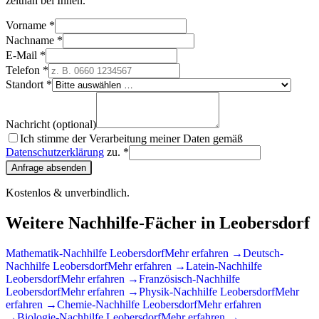
zeitnah bei Ihnen.
Vorname *
Nachname *
E-Mail *
Telefon *
Standort *
Nachricht (optional)
Ich stimme der Verarbeitung meiner Daten gemäß
Datenschutzerklärung
zu. *
Anfrage absenden
Kostenlos & unverbindlich.
Weitere Nachhilfe-Fächer in
Leobersdorf
Mathematik
-Nachhilfe
Leobersdorf
Mehr erfahren →
Deutsch
-
Nachhilfe
Leobersdorf
Mehr erfahren →
Latein
-Nachhilfe
Leobersdorf
Mehr erfahren →
Französisch
-Nachhilfe
Leobersdorf
Mehr erfahren →
Physik
-Nachhilfe
Leobersdorf
Mehr
erfahren →
Chemie
-Nachhilfe
Leobersdorf
Mehr erfahren
→
Biologie
-Nachhilfe
Leobersdorf
Mehr erfahren →