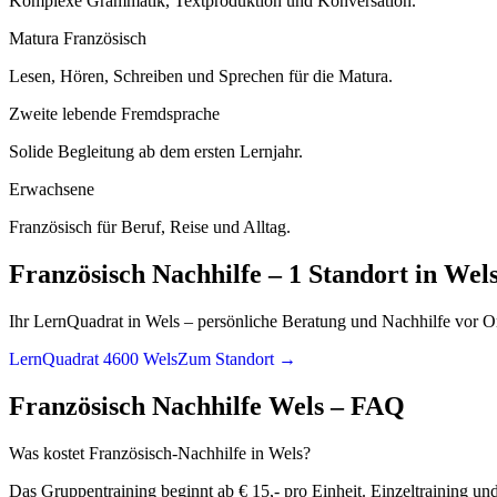
Komplexe Grammatik, Textproduktion und Konversation.
Matura Französisch
Lesen, Hören, Schreiben und Sprechen für die Matura.
Zweite lebende Fremdsprache
Solide Begleitung ab dem ersten Lernjahr.
Erwachsene
Französisch für Beruf, Reise und Alltag.
Französisch
Nachhilfe –
1 Standort
in
Wel
Ihr LernQuadrat in Wels – persönliche Beratung und Nachhilfe vor Or
LernQuadrat 4600 Wels
Zum Standort →
Französisch
Nachhilfe
Wels
– FAQ
Was kostet Französisch-Nachhilfe in Wels?
Das Gruppentraining beginnt ab € 15,- pro Einheit. Einzeltraining un