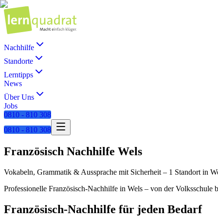
Nachhilfe
Standorte
Lerntipps
News
Über Uns
Jobs
0810 - 810 308
0810 - 810 308
Französisch
Nachhilfe
Wels
Vokabeln, Grammatik & Aussprache mit Sicherheit
–
1 Standort
in
We
Professionelle
Französisch
-Nachhilfe in
Wels
– von der Volksschule b
Französisch
-Nachhilfe für jeden Bedarf