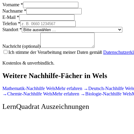
Vorname *
Nachname *
E-Mail *
Telefon *
Standort *
Nachricht (optional)
Ich stimme der Verarbeitung meiner Daten gemäß
Datenschutzerk
Kostenlos & unverbindlich.
Weitere Nachhilfe-Fächer in
Wels
Mathematik
-Nachhilfe
Wels
Mehr erfahren →
Deutsch
-Nachhilfe
Wel
→
Chemie
-Nachhilfe
Wels
Mehr erfahren →
Biologie
-Nachhilfe
Wels
LernQuadrat Auszeichnungen