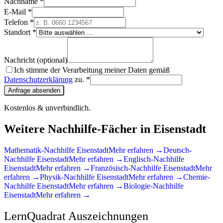
Nachname *
E-Mail *
Telefon *
Standort *
Nachricht (optional)
Ich stimme der Verarbeitung meiner Daten gemäß
Datenschutzerklärung
zu. *
Anfrage absenden
Kostenlos & unverbindlich.
Weitere Nachhilfe-Fächer in
Eisenstadt
Mathematik
-Nachhilfe
Eisenstadt
Mehr erfahren →
Deutsch
-
Nachhilfe
Eisenstadt
Mehr erfahren →
Englisch
-Nachhilfe
Eisenstadt
Mehr erfahren →
Französisch
-Nachhilfe
Eisenstadt
Mehr
erfahren →
Physik
-Nachhilfe
Eisenstadt
Mehr erfahren →
Chemie
-
Nachhilfe
Eisenstadt
Mehr erfahren →
Biologie
-Nachhilfe
Eisenstadt
Mehr erfahren →
LernQuadrat Auszeichnungen