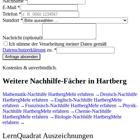
Nachname *
E-Mail *
Telefon *
Standort *
Nachricht (optional)
Ich stimme der Verarbeitung meiner Daten gemäß
Datenschutzerklärung
zu. *
Anfrage absenden
Kostenlos & unverbindlich.
Weitere Nachhilfe-Fächer in
Hartberg
Mathematik
-Nachhilfe
Hartberg
Mehr erfahren →
Deutsch
-Nachhilfe
Hartberg
Mehr erfahren →
Englisch
-Nachhilfe
Hartberg
Mehr
erfahren →
Französisch
-Nachhilfe
Hartberg
Mehr erfahren →
Physik
-
Nachhilfe
Hartberg
Mehr erfahren →
Chemie
-Nachhilfe
Hartberg
Mehr erfahren →
Biologie
-Nachhilfe
Hartberg
Mehr
erfahren →
LernQuadrat Auszeichnungen