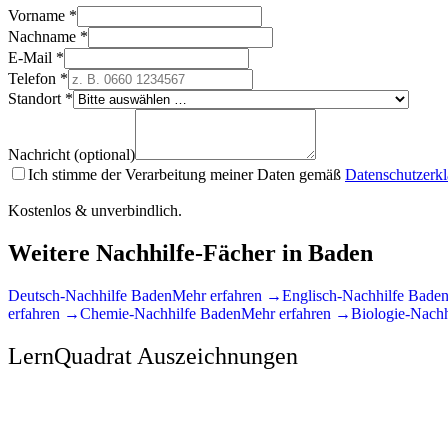
Vorname *
Nachname *
E-Mail *
Telefon *
Standort *
Nachricht (optional)
Ich stimme der Verarbeitung meiner Daten gemäß
Datenschutzerk
Kostenlos & unverbindlich.
Weitere Nachhilfe-Fächer in
Baden
Deutsch
-Nachhilfe
Baden
Mehr erfahren →
Englisch
-Nachhilfe
Bade
erfahren →
Chemie
-Nachhilfe
Baden
Mehr erfahren →
Biologie
-Nachh
LernQuadrat Auszeichnungen