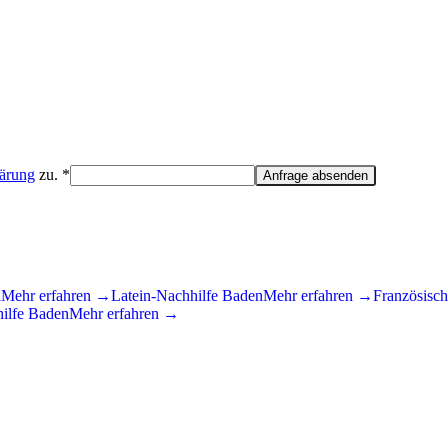
lärung
zu. *
Anfrage absenden
n
Mehr erfahren →
Latein
-Nachhilfe
Baden
Mehr erfahren →
Französisch
ilfe
Baden
Mehr erfahren →