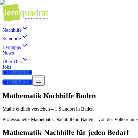
Nachhilfe
Standorte
Lerntipps
News
Über Uns
Jobs
0810 - 810 308
0810 - 810 308
Mathematik
Nachhilfe
Baden
Mathe endlich verstehen
–
1 Standort
in
Baden
Professionelle
Mathematik
-Nachhilfe in
Baden
– von der Volksschule 
Mathematik
-Nachhilfe für jeden Bedarf