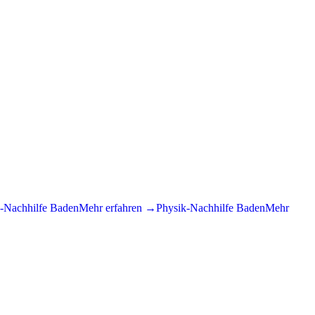
-Nachhilfe
Baden
Mehr erfahren →
Physik
-Nachhilfe
Baden
Mehr