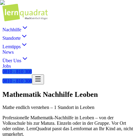
Nachhilfe
Standorte
Lerntipps
News
Über Uns
Jobs
0810 - 810 308
0810 - 810 308
Mathematik
Nachhilfe
Leoben
Mathe endlich verstehen
–
1 Standort
in
Leoben
Professionelle
Mathematik
-Nachhilfe in
Leoben
– von der
Volksschule bis zur Matura. Einzeln oder in der Gruppe. Vor Ort
oder online. LernQuadrat passt das Lernformat an Ihr Kind an, nicht
umgekehrt.