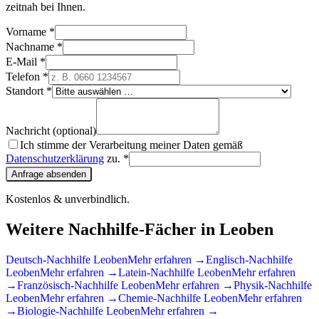
zeitnah bei Ihnen.
Vorname *
Nachname *
E-Mail *
Telefon *
Standort *
Nachricht (optional)
Ich stimme der Verarbeitung meiner Daten gemäß
Datenschutzerklärung
zu. *
Anfrage absenden
Kostenlos & unverbindlich.
Weitere Nachhilfe-Fächer in
Leoben
Deutsch
-Nachhilfe
Leoben
Mehr erfahren →
Englisch
-Nachhilfe
Leoben
Mehr erfahren →
Latein
-Nachhilfe
Leoben
Mehr erfahren
→
Französisch
-Nachhilfe
Leoben
Mehr erfahren →
Physik
-Nachhilfe
Leoben
Mehr erfahren →
Chemie
-Nachhilfe
Leoben
Mehr erfahren
→
Biologie
-Nachhilfe
Leoben
Mehr erfahren →