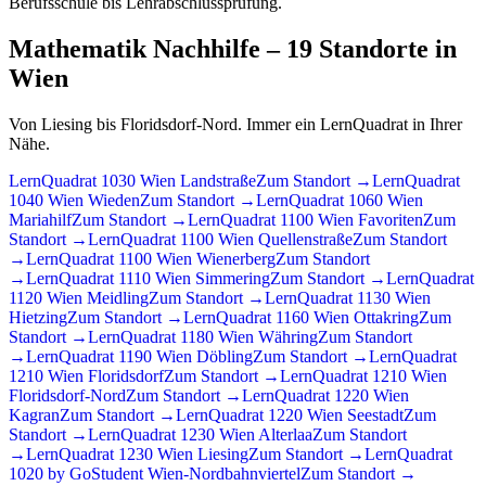
Berufsschule bis Lehrabschlussprüfung.
Mathematik Nachhilfe – 19 Standorte in
Wien
Von Liesing bis Floridsdorf-Nord. Immer ein LernQuadrat in Ihrer
Nähe.
LernQuadrat 1030 Wien Landstraße
Zum Standort →
LernQuadrat
1040 Wien Wieden
Zum Standort →
LernQuadrat 1060 Wien
Mariahilf
Zum Standort →
LernQuadrat 1100 Wien Favoriten
Zum
Standort →
LernQuadrat 1100 Wien Quellenstraße
Zum Standort
→
LernQuadrat 1100 Wien Wienerberg
Zum Standort
→
LernQuadrat 1110 Wien Simmering
Zum Standort →
LernQuadrat
1120 Wien Meidling
Zum Standort →
LernQuadrat 1130 Wien
Hietzing
Zum Standort →
LernQuadrat 1160 Wien Ottakring
Zum
Standort →
LernQuadrat 1180 Wien Währing
Zum Standort
→
LernQuadrat 1190 Wien Döbling
Zum Standort →
LernQuadrat
1210 Wien Floridsdorf
Zum Standort →
LernQuadrat 1210 Wien
Floridsdorf-Nord
Zum Standort →
LernQuadrat 1220 Wien
Kagran
Zum Standort →
LernQuadrat 1220 Wien Seestadt
Zum
Standort →
LernQuadrat 1230 Wien Alterlaa
Zum Standort
→
LernQuadrat 1230 Wien Liesing
Zum Standort →
LernQuadrat
1020 by GoStudent Wien-Nordbahnviertel
Zum Standort →