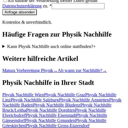
Ich stimme der Verarbeitung meiner Daten gemäß
Datenschutzerklärung
zu. *
Anfrage absenden
Kostenlos & unverbindlich.
Häufige Fragen zur
Physik Nachhilfe
Kann Physik Nachhilfe auch online stattfinden?
+
Weitere hilfreiche Artikel
Matura Vorbereitung Physik
→
Ab wann zur Nachhilfe?
→
Physik Nachhilfe
in Ihrer Stadt
Physik Nachhilfe
Wien
Physik Nachhilfe
Graz
Physik Nachhilfe
Linz
Physik Nachhilfe
Salzburg
Physik Nachhilfe
Amstetten
Physik
Nachhilfe
Baden
Physik Nachhilfe
Bludenz
Physik Nachhilfe
Bruck/Leitha
Physik Nachhilfe
Dornbirn
Physik Nachhilfe
Ebreichsdorf
Physik Nachhilfe
Eisenstadt
Physik Nachhilfe
Gänserndorf
Physik Nachhilfe
Gmunden
Physik Nachhilfe
Grieskirchen
Physik Nachhilfe
Gross-Enzersdorf