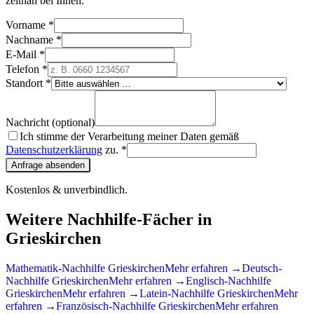
zeitnah bei Ihnen.
Vorname *
Nachname *
E-Mail *
Telefon *
Standort *
Nachricht (optional)
Ich stimme der Verarbeitung meiner Daten gemäß
Datenschutzerklärung
zu. *
Anfrage absenden
Kostenlos & unverbindlich.
Weitere Nachhilfe-Fächer in
Grieskirchen
Mathematik
-Nachhilfe
Grieskirchen
Mehr erfahren →
Deutsch
-
Nachhilfe
Grieskirchen
Mehr erfahren →
Englisch
-Nachhilfe
Grieskirchen
Mehr erfahren →
Latein
-Nachhilfe
Grieskirchen
Mehr
erfahren →
Französisch
-Nachhilfe
Grieskirchen
Mehr erfahren