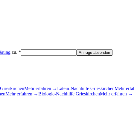
lärung
zu. *
Anfrage absenden
Grieskirchen
Mehr erfahren →
Latein
-Nachhilfe
Grieskirchen
Mehr erf
hen
Mehr erfahren →
Biologie
-Nachhilfe
Grieskirchen
Mehr erfahren →