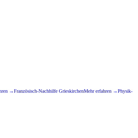
ahren →
Französisch
-Nachhilfe
Grieskirchen
Mehr erfahren →
Physik
-