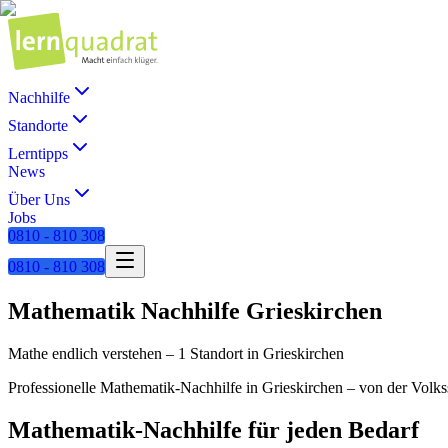
Nachhilfe
Standorte
Lerntipps
News
Über Uns
Jobs
0810 - 810 308
0810 - 810 308
Mathematik
Nachhilfe
Grieskirchen
Mathe endlich verstehen
–
1 Standort
in
Grieskirchen
Professionelle
Mathematik
-Nachhilfe in
Grieskirchen
– von der Volkss
Mathematik
-Nachhilfe für jeden Bedarf