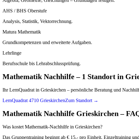
Algebra, Geometrie, Gleichungen – Grundlagen festigen.
AHS / BHS Oberstufe
Analysis, Statistik, Vektorrechnung.
Matura Mathematik
Grundkompetenzen und erweiterte Aufgaben.
Lehrlinge
Berufsschule bis Lehrabschlussprüfung.
Mathematik
Nachhilfe –
1 Standort
in
Gri
Ihr LernQuadrat in Grieskirchen – persönliche Beratung und Nachhilf
LernQuadrat 4710 Grieskirchen
Zum Standort →
Mathematik
Nachhilfe
Grieskirchen
– FA
Was kostet Mathematik-Nachhilfe in Grieskirchen?
Das Gruppentraining beginnt ab € 15,- pro Einheit. Einzeltraining un