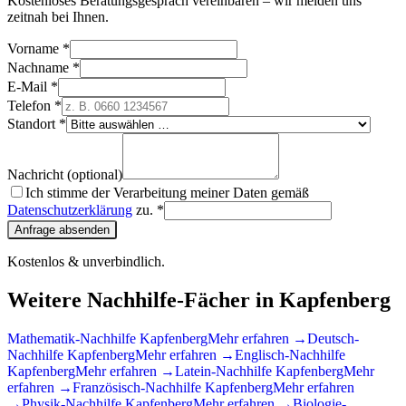
Kostenloses Beratungsgespräch vereinbaren – wir melden uns
zeitnah bei Ihnen.
Vorname *
Nachname *
E-Mail *
Telefon *
Standort *
Nachricht (optional)
Ich stimme der Verarbeitung meiner Daten gemäß
Datenschutzerklärung
zu. *
Anfrage absenden
Kostenlos & unverbindlich.
Weitere Nachhilfe-Fächer in
Kapfenberg
Mathematik
-Nachhilfe
Kapfenberg
Mehr erfahren →
Deutsch
-
Nachhilfe
Kapfenberg
Mehr erfahren →
Englisch
-Nachhilfe
Kapfenberg
Mehr erfahren →
Latein
-Nachhilfe
Kapfenberg
Mehr
erfahren →
Französisch
-Nachhilfe
Kapfenberg
Mehr erfahren
→
Physik
-Nachhilfe
Kapfenberg
Mehr erfahren →
Biologie
-