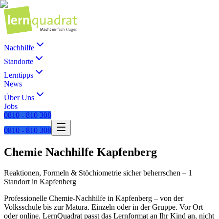
Nachhilfe
Standorte
Lerntipps
News
Über Uns
Jobs
0810 - 810 308
0810 - 810 308
Chemie
Nachhilfe
Kapfenberg
Reaktionen, Formeln & Stöchiometrie sicher beherrschen
–
1
Standort
in
Kapfenberg
Professionelle
Chemie
-Nachhilfe in
Kapfenberg
– von der
Volksschule bis zur Matura. Einzeln oder in der Gruppe. Vor Ort
oder online. LernQuadrat passt das Lernformat an Ihr Kind an, nicht