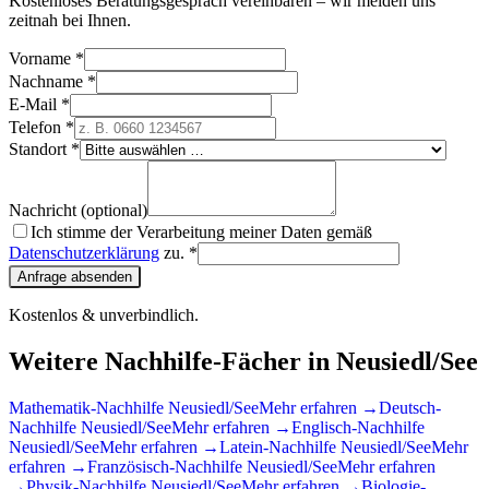
Kostenloses Beratungsgespräch vereinbaren – wir melden uns
zeitnah bei Ihnen.
Vorname *
Nachname *
E-Mail *
Telefon *
Standort *
Nachricht (optional)
Ich stimme der Verarbeitung meiner Daten gemäß
Datenschutzerklärung
zu. *
Anfrage absenden
Kostenlos & unverbindlich.
Weitere Nachhilfe-Fächer in
Neusiedl/See
Mathematik
-Nachhilfe
Neusiedl/See
Mehr erfahren →
Deutsch
-
Nachhilfe
Neusiedl/See
Mehr erfahren →
Englisch
-Nachhilfe
Neusiedl/See
Mehr erfahren →
Latein
-Nachhilfe
Neusiedl/See
Mehr
erfahren →
Französisch
-Nachhilfe
Neusiedl/See
Mehr erfahren
→
Physik
-Nachhilfe
Neusiedl/See
Mehr erfahren →
Biologie
-