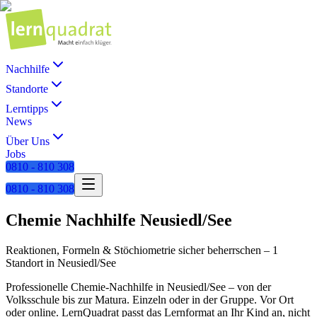
Nachhilfe
Standorte
Lerntipps
News
Über Uns
Jobs
0810 - 810 308
0810 - 810 308
Chemie
Nachhilfe
Neusiedl/See
Reaktionen, Formeln & Stöchiometrie sicher beherrschen
–
1
Standort
in
Neusiedl/See
Professionelle
Chemie
-Nachhilfe in
Neusiedl/See
– von der
Volksschule bis zur Matura. Einzeln oder in der Gruppe. Vor Ort
oder online. LernQuadrat passt das Lernformat an Ihr Kind an, nicht