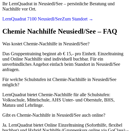
Ihr LernQuadrat in Neusiedl/See – persönliche Beratung und
Nachhilfe vor Ort.
LernQuadrat 7100 Neusiedl/See
Zum Standort →
Chemie
Nachhilfe
Neusiedl/See
– FAQ
Was kostet Chemie-Nachhilfe in Neusiedl/See?
Das Gruppentraining beginnt ab € 15,- pro Einheit. Einzeltraining
und Online Nachhilfe sind individuell buchbar. Für ein
unverbindliches Angebot einfach beim Standort in Neusiedl/See
anfragen.
Für welche Schulstufen ist Chemie-Nachhilfe in Neusiedl/See
möglich?
LernQuadrat bietet Chemie-Nachhilfe für alle Schulstufen:
Volksschule, Mittelschule, AHS Unter- und Oberstufe, BHS,
Matura und Lehrlinge.
Gibt es Chemie-Nachhilfe in Neusiedl/See auch online?
Ja. LernQuadrat bietet Online Einzeltraining (Soforthilfe, flexibel
buchbar) und Hybrid Nachhilfe (Gruppenkurs online via GoClass) –