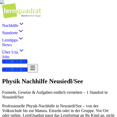
Nachhilfe
Standorte
Lerntipps
News
Über Uns
Jobs
0810 - 810 308
0810 - 810 308
Physik
Nachhilfe
Neusiedl/See
Formeln, Gesetze & Aufgaben endlich verstehen
–
1 Standort
in
Neusiedl/See
Professionelle
Physik
-Nachhilfe in
Neusiedl/See
– von der
Volksschule bis zur Matura. Einzeln oder in der Gruppe. Vor Ort
oder online. LernQuadrat passt das Lernformat an Ihr Kind an, nicht