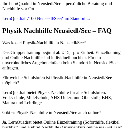
Ihr LernQuadrat in Neusiedl/See – persönliche Beratung und
Nachhilfe vor Ort.
LernQuadrat 7100 Neusiedl/See
Zum Standort →
Physik
Nachhilfe
Neusiedl/See
– FAQ
Was kostet Physik-Nachhilfe in Neusiedl/See?
Das Gruppentraining beginnt ab € 15,- pro Einheit. Einzeltraining
und Online Nachhilfe sind individuell buchbar. Für ein
unverbindliches Angebot einfach beim Standort in Neusiedl/See
anfragen.
Für welche Schulstufen ist Physik-Nachhilfe in Neusiedl/See
möglich?
LernQuadrat bietet Physik-Nachhilfe für alle Schulstufen:
Volksschule, Mittelschule, AHS Unter- und Oberstufe, BHS,
Matura und Lehrlinge.
Gibt es Physik-Nachhilfe in Neusiedl/See auch online?
Ja. LernQuadrat bietet Online Einzeltraining (Soforthilfe, flexibel
buchbar) und Hybrid Nachhilfe (Gruppenkurs online via GoClass) –