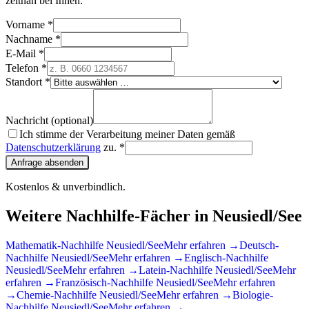
zeitnah bei Ihnen.
Vorname *
Nachname *
E-Mail *
Telefon *
Standort *
Nachricht (optional)
Ich stimme der Verarbeitung meiner Daten gemäß
Datenschutzerklärung
zu. *
Anfrage absenden
Kostenlos & unverbindlich.
Weitere Nachhilfe-Fächer in
Neusiedl/See
Mathematik
-Nachhilfe
Neusiedl/See
Mehr erfahren →
Deutsch
-
Nachhilfe
Neusiedl/See
Mehr erfahren →
Englisch
-Nachhilfe
Neusiedl/See
Mehr erfahren →
Latein
-Nachhilfe
Neusiedl/See
Mehr
erfahren →
Französisch
-Nachhilfe
Neusiedl/See
Mehr erfahren
→
Chemie
-Nachhilfe
Neusiedl/See
Mehr erfahren →
Biologie
-
Nachhilfe
Neusiedl/See
Mehr erfahren →