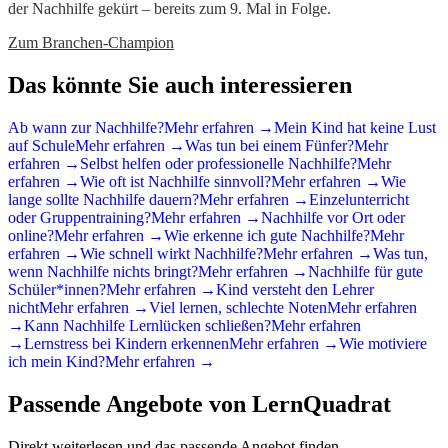
der Nachhilfe gekürt – bereits zum 9. Mal in Folge.
Zum Branchen-Champion
Das könnte Sie auch interessieren
Ab wann zur Nachhilfe?
Mehr erfahren →
Mein Kind hat keine Lust
auf Schule
Mehr erfahren →
Was tun bei einem Fünfer?
Mehr
erfahren →
Selbst helfen oder professionelle Nachhilfe?
Mehr
erfahren →
Wie oft ist Nachhilfe sinnvoll?
Mehr erfahren →
Wie
lange sollte Nachhilfe dauern?
Mehr erfahren →
Einzelunterricht
oder Gruppentraining?
Mehr erfahren →
Nachhilfe vor Ort oder
online?
Mehr erfahren →
Wie erkenne ich gute Nachhilfe?
Mehr
erfahren →
Wie schnell wirkt Nachhilfe?
Mehr erfahren →
Was tun,
wenn Nachhilfe nichts bringt?
Mehr erfahren →
Nachhilfe für gute
Schüler*innen?
Mehr erfahren →
Kind versteht den Lehrer
nicht
Mehr erfahren →
Viel lernen, schlechte Noten
Mehr erfahren
→
Kann Nachhilfe Lernlücken schließen?
Mehr erfahren
→
Lernstress bei Kindern erkennen
Mehr erfahren →
Wie motiviere
ich mein Kind?
Mehr erfahren →
Passende Angebote von LernQuadrat
Direkt weiterlesen und das passende Angebot finden.