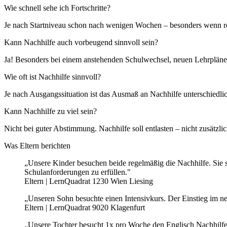
Wie schnell sehe ich Fortschritte?
Je nach Startniveau schon nach wenigen Wochen – besonders wenn re
Kann Nachhilfe auch vorbeugend sinnvoll sein?
Ja! Besonders bei einem anstehenden Schulwechsel, neuen Lehrplänen
Wie oft ist Nachhilfe sinnvoll?
Je nach Ausgangssituation ist das Ausmaß an Nachhilfe unterschiedlich
Kann Nachhilfe zu viel sein?
Nicht bei guter Abstimmung. Nachhilfe soll entlasten – nicht zusätzli
Was Eltern berichten
„Unsere Kinder besuchen beide regelmäßig die Nachhilfe. Sie si
Schulanforderungen zu erfüllen."
Eltern | LernQuadrat 1230 Wien Liesing
„Unseren Sohn besuchte einen Intensivkurs. Der Einstieg im neu
Eltern | LernQuadrat 9020 Klagenfurt
„Unsere Tochter besucht 1x pro Woche den Englisch Nachhilfekur