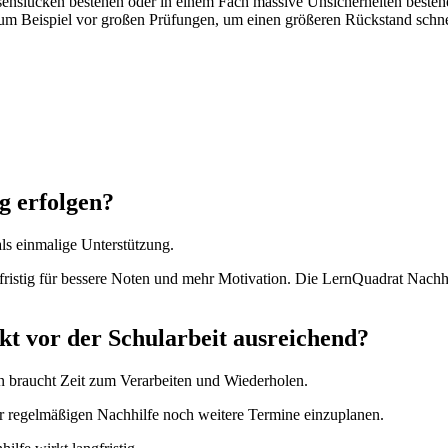
enslücken bestehen oder in einem Fach massive Unsicherheiten besteh
m Beispiel vor großen Prüfungen, um einen größeren Rückstand schne
g erfolgen?
als einmalige Unterstützung.
gfristig für bessere Noten und mehr Motivation. Die LernQuadrat Nachhi
ekt vor der Schularbeit ausreichend?
n braucht Zeit zum Verarbeiten und Wiederholen.
zur regelmäßigen Nachhilfe noch weitere Termine einzuplanen.