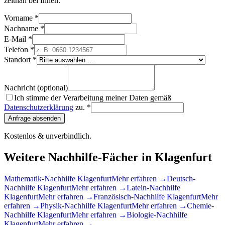
zeitnah bei Ihnen.
Vorname *
Nachname *
E-Mail *
Telefon *
Standort *
Nachricht (optional)
Ich stimme der Verarbeitung meiner Daten gemäß
Datenschutzerklärung
zu. *
Anfrage absenden
Kostenlos & unverbindlich.
Weitere Nachhilfe-Fächer in
Klagenfurt
Mathematik
-Nachhilfe
Klagenfurt
Mehr erfahren →
Deutsch
-
Nachhilfe
Klagenfurt
Mehr erfahren →
Latein
-Nachhilfe
Klagenfurt
Mehr erfahren →
Französisch
-Nachhilfe
Klagenfurt
Mehr
erfahren →
Physik
-Nachhilfe
Klagenfurt
Mehr erfahren →
Chemie
-
Nachhilfe
Klagenfurt
Mehr erfahren →
Biologie
-Nachhilfe
Klagenfurt
Mehr erfahren →