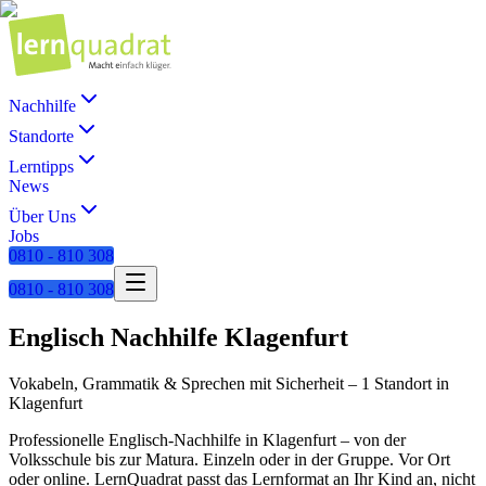
Nachhilfe
Standorte
Lerntipps
News
Über Uns
Jobs
0810 - 810 308
0810 - 810 308
Englisch
Nachhilfe
Klagenfurt
Vokabeln, Grammatik & Sprechen mit Sicherheit
–
1 Standort
in
Klagenfurt
Professionelle
Englisch
-Nachhilfe in
Klagenfurt
– von der
Volksschule bis zur Matura. Einzeln oder in der Gruppe. Vor Ort
oder online. LernQuadrat passt das Lernformat an Ihr Kind an, nicht