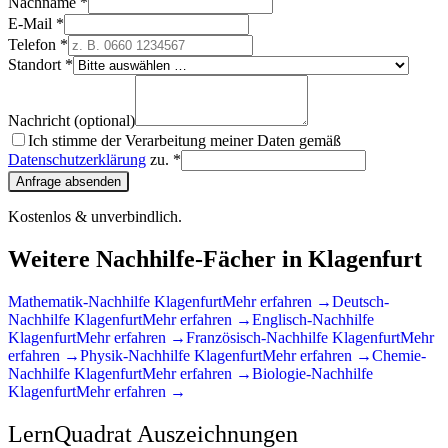
Nachname *
E-Mail *
Telefon *
Standort *
Nachricht (optional)
Ich stimme der Verarbeitung meiner Daten gemäß
Datenschutzerklärung
zu. *
Anfrage absenden
Kostenlos & unverbindlich.
Weitere Nachhilfe-Fächer in
Klagenfurt
Mathematik
-Nachhilfe
Klagenfurt
Mehr erfahren →
Deutsch
-
Nachhilfe
Klagenfurt
Mehr erfahren →
Englisch
-Nachhilfe
Klagenfurt
Mehr erfahren →
Französisch
-Nachhilfe
Klagenfurt
Mehr
erfahren →
Physik
-Nachhilfe
Klagenfurt
Mehr erfahren →
Chemie
-
Nachhilfe
Klagenfurt
Mehr erfahren →
Biologie
-Nachhilfe
Klagenfurt
Mehr erfahren →
LernQuadrat Auszeichnungen