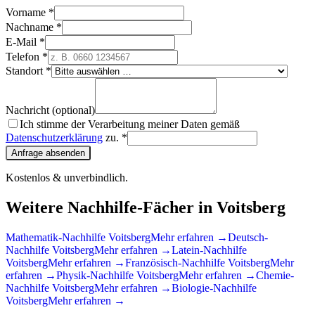
Vorname *
Nachname *
E-Mail *
Telefon *
Standort *
Nachricht (optional)
Ich stimme der Verarbeitung meiner Daten gemäß
Datenschutzerklärung
zu. *
Anfrage absenden
Kostenlos & unverbindlich.
Weitere Nachhilfe-Fächer in
Voitsberg
Mathematik
-Nachhilfe
Voitsberg
Mehr erfahren →
Deutsch
-
Nachhilfe
Voitsberg
Mehr erfahren →
Latein
-Nachhilfe
Voitsberg
Mehr erfahren →
Französisch
-Nachhilfe
Voitsberg
Mehr
erfahren →
Physik
-Nachhilfe
Voitsberg
Mehr erfahren →
Chemie
-
Nachhilfe
Voitsberg
Mehr erfahren →
Biologie
-Nachhilfe
Voitsberg
Mehr erfahren →