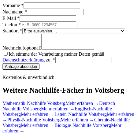
Vorname *
Nachname *
E-Mail *
Telefon *
Standort *
Nachricht (optional)
Ich stimme der Verarbeitung meiner Daten gemäß
Datenschutzerklärung
zu. *
Anfrage absenden
Kostenlos & unverbindlich.
Weitere Nachhilfe-Fächer in
Voitsberg
Mathematik
-Nachhilfe
Voitsberg
Mehr erfahren →
Deutsch
-
Nachhilfe
Voitsberg
Mehr erfahren →
Englisch
-Nachhilfe
Voitsberg
Mehr erfahren →
Latein
-Nachhilfe
Voitsberg
Mehr erfahren
→
Physik
-Nachhilfe
Voitsberg
Mehr erfahren →
Chemie
-Nachhilfe
Voitsberg
Mehr erfahren →
Biologie
-Nachhilfe
Voitsberg
Mehr
erfahren →