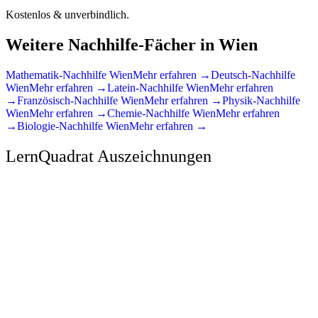
Kostenlos & unverbindlich.
Weitere Nachhilfe-Fächer in
Wien
Mathematik
-Nachhilfe
Wien
Mehr erfahren →
Deutsch
-Nachhilfe
Wien
Mehr erfahren →
Latein
-Nachhilfe
Wien
Mehr erfahren
→
Französisch
-Nachhilfe
Wien
Mehr erfahren →
Physik
-Nachhilfe
Wien
Mehr erfahren →
Chemie
-Nachhilfe
Wien
Mehr erfahren
→
Biologie
-Nachhilfe
Wien
Mehr erfahren →
LernQuadrat Auszeichnungen