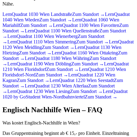
Nähe.
LernQuadrat 1030 Wien Landstraße
Zum Standort →
LernQuadrat
1040 Wien Wieden
Zum Standort →
LernQuadrat 1060 Wien
Mariahilf
Zum Standort →
LernQuadrat 1100 Wien Favoriten
Zum
Standort →
LernQuadrat 1100 Wien Quellenstraße
Zum Standort
→
LernQuadrat 1100 Wien Wienerberg
Zum Standort
→
LernQuadrat 1110 Wien Simmering
Zum Standort →
LernQuadrat
1120 Wien Meidling
Zum Standort →
LernQuadrat 1130 Wien
Hietzing
Zum Standort →
LernQuadrat 1160 Wien Ottakring
Zum
Standort →
LernQuadrat 1180 Wien Währing
Zum Standort
→
LernQuadrat 1190 Wien Döbling
Zum Standort →
LernQuadrat
1210 Wien Floridsdorf
Zum Standort →
LernQuadrat 1210 Wien
Floridsdorf-Nord
Zum Standort →
LernQuadrat 1220 Wien
Kagran
Zum Standort →
LernQuadrat 1220 Wien Seestadt
Zum
Standort →
LernQuadrat 1230 Wien Alterlaa
Zum Standort
→
LernQuadrat 1230 Wien Liesing
Zum Standort →
LernQuadrat
1020 by GoStudent Wien-Nordbahnviertel
Zum Standort →
Englisch
Nachhilfe
Wien
– FAQ
Was kostet Englisch-Nachhilfe in Wien?
Das Gruppentraining beginnt ab € 15,- pro Einheit. Einzeltraining