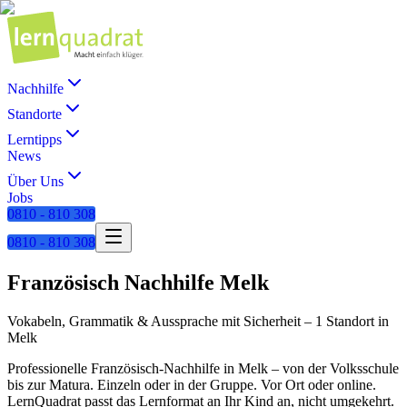
Nachhilfe
Standorte
Lerntipps
News
Über Uns
Jobs
0810 - 810 308
0810 - 810 308
Französisch
Nachhilfe
Melk
Vokabeln, Grammatik & Aussprache mit Sicherheit
–
1 Standort
in
Melk
Professionelle
Französisch
-Nachhilfe in
Melk
– von der Volksschule
bis zur Matura. Einzeln oder in der Gruppe. Vor Ort oder online.
LernQuadrat passt das Lernformat an Ihr Kind an, nicht umgekehrt.