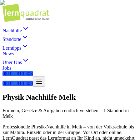
Nachhilfe
Standorte
Lerntipps
News
Über Uns
Jobs
0810 - 810 308
0810 - 810 308
Physik
Nachhilfe
Melk
Formeln, Gesetze & Aufgaben endlich verstehen
–
1 Standort
in
Melk
Professionelle
Physik
-Nachhilfe in
Melk
– von der Volksschule bis
zur Matura. Einzeln oder in der Gruppe. Vor Ort oder online.
LernQuadrat passt das Lernformat an Ihr Kind an, nicht umgekehrt.