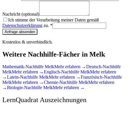
Nachricht (optional)
Ich stimme der Verarbeitung meiner Daten gemäß
Datenschutzerklärung
zu. *
Anfrage absenden
Kostenlos & unverbindlich.
Weitere Nachhilfe-Fächer in
Melk
Mathematik
-Nachhilfe
Melk
Mehr erfahren →
Deutsch
-Nachhilfe
Melk
Mehr erfahren →
Englisch
-Nachhilfe
Melk
Mehr erfahren
→
Latein
-Nachhilfe
Melk
Mehr erfahren →
Französisch
-Nachhilfe
Melk
Mehr erfahren →
Chemie
-Nachhilfe
Melk
Mehr erfahren
→
Biologie
-Nachhilfe
Melk
Mehr erfahren →
LernQuadrat Auszeichnungen