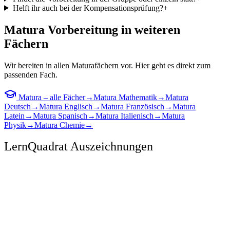
Helft ihr auch bei der Kompensationsprüfung?
+
Matura Vorbereitung in weiteren
Fächern
Wir bereiten in allen Maturafächern vor. Hier geht es direkt zum
passenden Fach.
Matura – alle Fächer
→
Matura
Mathematik
→
Matura
Deutsch
→
Matura
Englisch
→
Matura
Französisch
→
Matura
Latein
→
Matura
Spanisch
→
Matura
Italienisch
→
Matura
Physik
→
Matura
Chemie
→
LernQuadrat Auszeichnungen