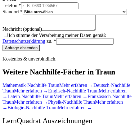
Telefon *
Standort *
Nachricht (optional)
Ich stimme der Verarbeitung meiner Daten gemäß
Datenschutzerklärung
zu. *
Anfrage absenden
Kostenlos & unverbindlich.
Weitere Nachhilfe-Fächer in
Traun
Mathematik
-Nachhilfe
Traun
Mehr erfahren →
Deutsch
-Nachhilfe
Traun
Mehr erfahren →
Englisch
-Nachhilfe
Traun
Mehr erfahren
→
Latein
-Nachhilfe
Traun
Mehr erfahren →
Französisch
-Nachhilfe
Traun
Mehr erfahren →
Physik
-Nachhilfe
Traun
Mehr erfahren
→
Biologie
-Nachhilfe
Traun
Mehr erfahren →
LernQuadrat Auszeichnungen