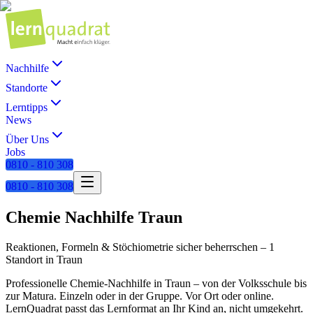
Nachhilfe
Standorte
Lerntipps
News
Über Uns
Jobs
0810 - 810 308
0810 - 810 308
Chemie
Nachhilfe
Traun
Reaktionen, Formeln & Stöchiometrie sicher beherrschen
–
1
Standort
in
Traun
Professionelle
Chemie
-Nachhilfe in
Traun
– von der Volksschule bis
zur Matura. Einzeln oder in der Gruppe. Vor Ort oder online.
LernQuadrat passt das Lernformat an Ihr Kind an, nicht umgekehrt.