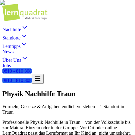
Nachhilfe
Standorte
Lerntipps
News
Über Uns
Jobs
0810 - 810 308
0810 - 810 308
Physik
Nachhilfe
Traun
Formeln, Gesetze & Aufgaben endlich verstehen
–
1 Standort
in
Traun
Professionelle
Physik
-Nachhilfe in
Traun
– von der Volksschule bis
zur Matura. Einzeln oder in der Gruppe. Vor Ort oder online.
LernQuadrat passt das Lernformat an Ihr Kind an, nicht umgekehrt.