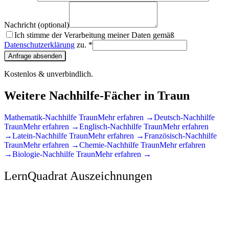
Nachricht (optional)
Ich stimme der Verarbeitung meiner Daten gemäß
Datenschutzerklärung
zu. *
Anfrage absenden
Kostenlos & unverbindlich.
Weitere Nachhilfe-Fächer in
Traun
Mathematik
-Nachhilfe
Traun
Mehr erfahren →
Deutsch
-Nachhilfe
Traun
Mehr erfahren →
Englisch
-Nachhilfe
Traun
Mehr erfahren
→
Latein
-Nachhilfe
Traun
Mehr erfahren →
Französisch
-Nachhilfe
Traun
Mehr erfahren →
Chemie
-Nachhilfe
Traun
Mehr erfahren
→
Biologie
-Nachhilfe
Traun
Mehr erfahren →
LernQuadrat Auszeichnungen