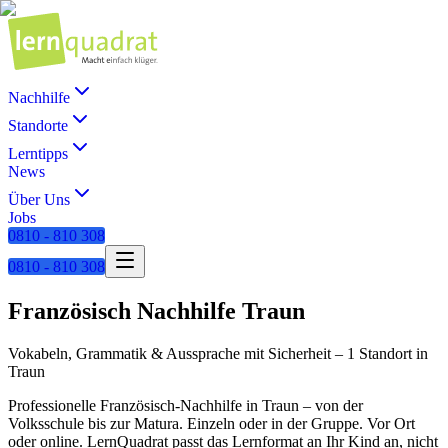
Nachhilfe
Standorte
Lerntipps
News
Über Uns
Jobs
0810 - 810 308
0810 - 810 308
Französisch
Nachhilfe
Traun
Vokabeln, Grammatik & Aussprache mit Sicherheit
–
1 Standort
in
Traun
Professionelle
Französisch
-Nachhilfe in
Traun
– von der
Volksschule bis zur Matura. Einzeln oder in der Gruppe. Vor Ort
oder online. LernQuadrat passt das Lernformat an Ihr Kind an, nicht