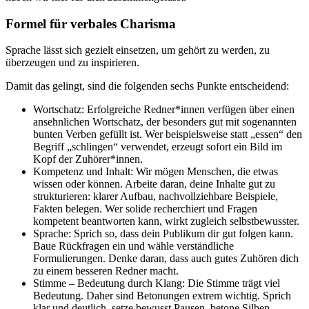
Formel für verbales Charisma
Sprache lässt sich gezielt einsetzen, um gehört zu werden, zu
überzeugen und zu inspirieren.
Damit das gelingt, sind die folgenden sechs Punkte entscheidend:
Wortschatz: Erfolgreiche Redner*innen verfügen über einen
ansehnlichen Wortschatz, der besonders gut mit sogenannten
bunten Verben gefüllt ist. Wer beispielsweise statt „essen“ den
Begriff „schlingen“ verwendet, erzeugt sofort ein Bild im
Kopf der Zuhörer*innen.
Kompetenz und Inhalt: Wir mögen Menschen, die etwas
wissen oder können. Arbeite daran, deine Inhalte gut zu
strukturieren: klarer Aufbau, nachvollziehbare Beispiele,
Fakten belegen. Wer solide recherchiert und Fragen
kompetent beantworten kann, wirkt zugleich selbstbewusster.
Sprache: Sprich so, dass dein Publikum dir gut folgen kann.
Baue Rückfragen ein und wähle verständliche
Formulierungen. Denke daran, dass auch gutes Zuhören dich
zu einem besseren Redner macht.
Stimme – Bedeutung durch Klang: Die Stimme trägt viel
Bedeutung. Daher sind Betonungen extrem wichtig. Sprich
klar und deutlich, setze bewusst Pausen, betone Silben.