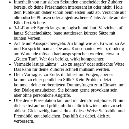
Innerhalb von nur sieben Sekunden entscheidet der Zuhörer
bereits, ob deine Präsentation interessant ist oder nicht. Hole
dein Publikum daher schon beim ersten Satz ab. Verzichte auf
altmodische Phrasen oder abgedroschene Zitate. Achte auf die
Bild-Text-Schere.
3-L-Formel: Sprich langsam, logisch und laut. Verzichte auf
lange Schachtelsätze, baue stattdessen kürzere Sätze mit
bunten Verben.
Achte auf Ausspracheregeln: Au klingt wie ao, Ei wird zu Ae
und Eu spricht man als Oe aus. Konsonanten wie b, d oder g
am Wortende müssen hart ausgesprochen werden, etwa in
„Guten Tag“. Wer das befolgt, wirkt kompetenter.
Vermeide lästige „ähms“, „so zu sagen“ oder schlechte Witze.
Das kann für deine Zuhörer schnell mühsam werden.
Dein Vortrag ist zu Ende, du bittest um Fragen, aber es
kommt zu einer peinlichen Stille? Kein Problem. Jetzt
kommen deine vorbereiteten Dummyfragen zum Einsatz, um
den Dialog anzuheizen. Sie können gerne provokant sein,
aber ohne persönliche Angriffe.
Übe deine Präsentation laut und mit dem Smartphone: Nimm
dich selbst auf und prüfe, ob du natürlich wirkst oder zu sehr
abliest. Gleichzeitig kannst du auf diese Weise Selbstbild und
Fremdbild gut abgleichen. Das hilft dir dabei, dich zu
verbessern.