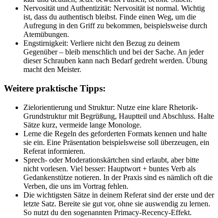
Nervosität und Authentizität: Nervosität ist normal. Wichtig
ist, dass du authentisch bleibst. Finde einen Weg, um die
Aufregung in den Griff zu bekommen, beispielsweise durch
Atemübungen.
Engstirnigkeit: Verliere nicht den Bezug zu deinem
Gegenüber – bleib menschlich und bei der Sache. An jeder
dieser Schrauben kann nach Bedarf gedreht werden. Übung
macht den Meister.
Weitere praktische Tipps:
Zielorientierung und Struktur: Nutze eine klare Rhetorik-
Grundstruktur mit Begrüßung, Hauptteil und Abschluss. Halte
Sätze kurz, vermeide lange Monologe.
Lerne die Regeln des geforderten Formats kennen und halte
sie ein. Eine Präsentation beispielsweise soll überzeugen, ein
Referat informieren.
Sprech- oder Moderationskärtchen sind erlaubt, aber bitte
nicht vorlesen. Viel besser: Hauptwort + buntes Verb als
Gedankenstütze notieren. In der Praxis sind es nämlich oft die
Verben, die uns im Vortrag fehlen.
Die wichtigsten Sätze in deinem Referat sind der erste und der
letzte Satz. Bereite sie gut vor, ohne sie auswendig zu lernen.
So nutzt du den sogenannten Primacy-Recency-Effekt.