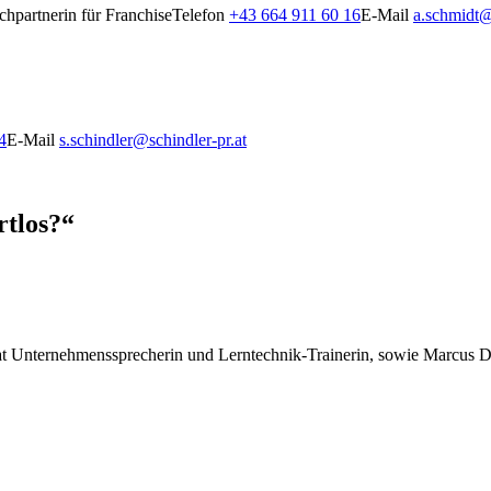
hpartnerin für Franchise
Telefon
+43 664 911 60 16
E-Mail
a.schmidt@
4
E-Mail
s.schindler@schindler-pr.at
rtlos?“
t Unternehmenssprecherin und Lerntechnik-Trainerin, sowie Marcus De