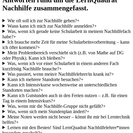
Nachhilfe zusammengefasst.
Wie oft soll ich zur Nachhilfe gehen?
+
Wann kann ich mich zur Nachhilfe anmelden?
+
Was, wenn ich gerade keine Schularbeit in meinem Nachhilfefach
habe?
+
Ich brauche mehr Zeit für meine Schularbeitsvorbereitung – kann
ich öfter kommen?
+
Mein Problembereich verschiebt sich (z.B. von Mathe auf DG
oder Physik). Kann ich bleiben?
+
Was, wenn ich vor einer Schularbeit in einem anderen Fach
kurzfristig Nachhilfe brauche?
+
Was passiert, wenn mein/e Nachhilfelehrer/in krank ist?
+
Kann ich mehrere Standorte besuchen?
+
Kann ich Intensivkurse wochenweise an unterschiedlichen
Standorten machen?
+
Kann ich Gutstunden auch in den Ferien nutzen – z.B. für einen
Tag in einem Intensivkurs?
+
Was, wenn mir die Nachhilfe-Gruppe nicht gefällt?
+
Was, wenn sich mein Stundenplan ändert?
+
Meine Noten werden nicht besser – könnt ihr mir bei Lerntechnik
helfen?
+
Lernen mit den Besten! Sind LernQuadrat Nachhilfelehrer*innen
besonders geschult?
+