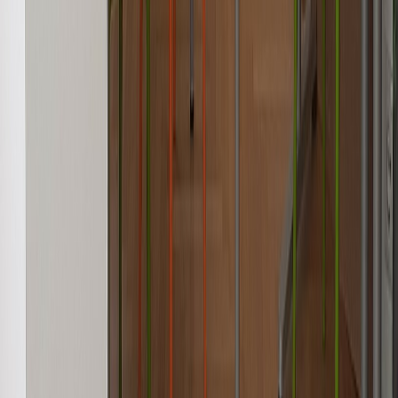
Arbeiten im
LernQuadrat 6460 Imst
Sie möchten Kinder und Jugendliche beim Lernen begleiten? Wir
suchen laufend engagierte Nachhilfelehrer*innen und Center-
Manager*innen – auch in
Imst
. Sinnstiftende Tätigkeit, flexible
Zeiten und ein wertschätzendes Team erwarten Sie.
Nachhilfelehrer*in werden
Alle offenen Stellen
Häufige Fragen zur Nachhilfe in
Imst
Was kostet Nachhilfe im LernQuadrat 6460 Imst?
+
Ist das erste Gespräch wirklich kostenlos und unverbindlich?
+
Kann mein Kind jederzeit einsteigen?
+